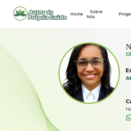
Sobre
Home
Prog
Nós
N
C
E
A
C
n