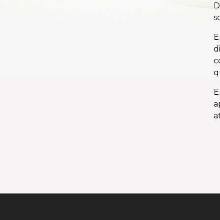
D
s
E
d
c
q
E
a
a