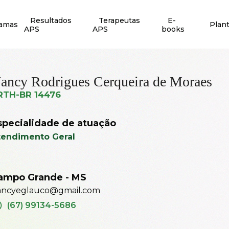
Resultados
Terapeutas
E-
ramas
Plan
APS
APS
books
ancy Rodrigues Cerqueira de Moraes
RTH-BR 14476
specialidade de atuação
tendimento Geral
ampo Grande - MS
ancyeglauco@gmail.com
(67) 99134-5686