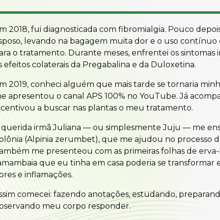
m 2018, fui diagnosticada com fibromialgia. Pouco depo
sposo, levando na bagagem muita dor e o uso contínuo
ara o tratamento. Durante meses, enfrentei os sintoma
s efeitos colaterais da Pregabalina e da Duloxetina.
m 2019, conheci alguém que mais tarde se tornaria min
e apresentou o canal APS 100% no YouTube. Já acomp
ncentivou a buscar nas plantas o meu tratamento.
 querida irmã Juliana — ou simplesmente Juju — me ens
olônia (Alpinia zerumbet), que me ajudou no processo de
ambém me presenteou com as primeiras folhas de erva-
amambaia que eu tinha em casa poderia se transformar e
ores e inflamações.
ssim comecei: fazendo anotações, estudando, preparando
bservando meu corpo responder.