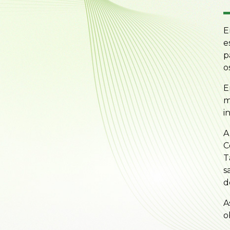
E
e
p
o
E
m
i
A
C
T
s
d
A
o