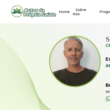
Sobre
Home
Prog
Nós
S
C
E
A
Br
se