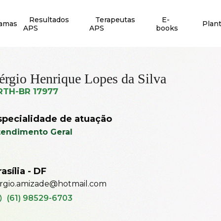
Resultados
Terapeutas
E-
ramas
Plan
APS
APS
books
érgio Henrique Lopes da Silva
RTH-BR 17977
specialidade de atuação
tendimento Geral
asília - DF
rgio.amizade@hotmail.com
(61) 98529-6703