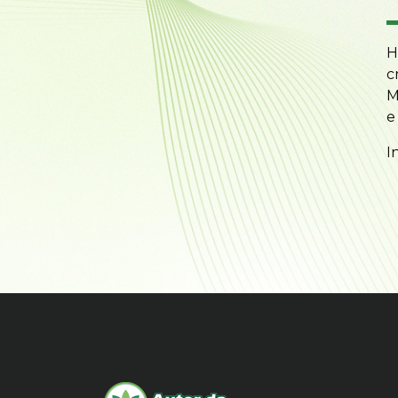
H
c
M
e
I