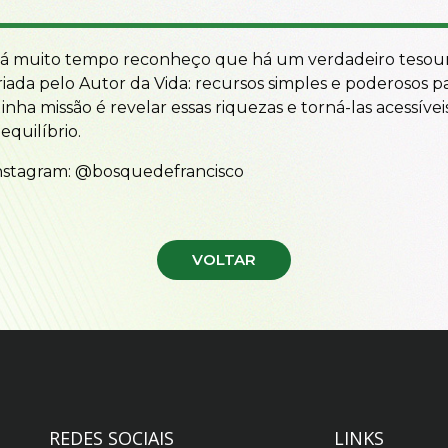
á muito tempo reconheço que há um verdadeiro tesou
riada pelo Autor da Vida: recursos simples e poderosos para
inha missão é revelar essas riquezas e torná-las acessív
 equilíbrio.
nstagram:
@bosquedefrancisco
VOLTAR
REDES SOCIAIS
LINKS