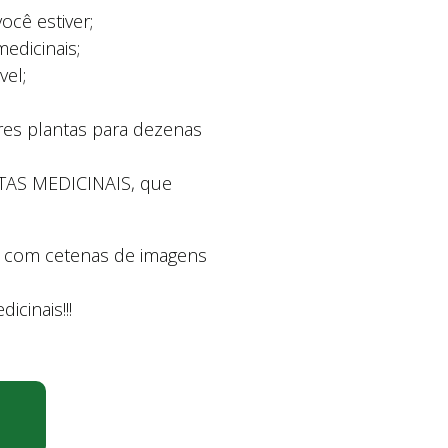
ocê estiver;
edicinais;
vel;
lhores plantas para dezenas
NTAS MEDICINAIS, que
, com cetenas de imagens
icinais!!!