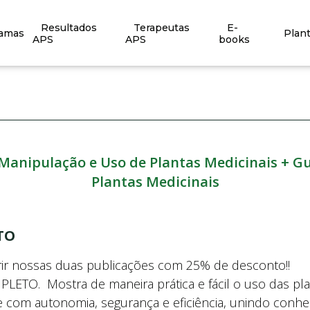
Resultados
Terapeutas
E-
ramas
Plan
APS
APS
books
nipulação e Uso de Plantas Medicinais + Gui
Plantas Medicinais
TO
irir nossas duas publicações com 25% de desconto!!
TO. Mostra de maneira prática e fácil o uso das pl
e com autonomia, segurança e eficiência, unindo conh