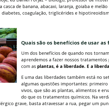
casca de banana, abacaxi, laranja, goiaba e melão
iabetes, coagulação, triglicérides e hipotireoidis
Quais são os benefícios de usar as
Um dos benefícios de quando nos tornam
aprendemos a fazer nossos tratamentos p
com as
pla
ntas, é a liberdade. E a liber
E uma das liberdades também está no set
algumas questões importantes: p
rimeiro
vivos, que são as plantas, alimentos e er
do que os tratamentos químicos. Na verda
lérgico grave, basta atravessar a rua, pegar um pun