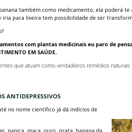
 banana também como medicamento, ela poderá te a
e iria para lixeira tem possibilidade de ser transfo
o?
tamentos com plantas medicinais eu paro de pe
VESTIMENTO EM SAÚDE.
tentes que atuam como verdadeiros remédios naturais 
OS ANTIDEPRESSIVOS
é no nome científico já dá indícios de
as, nanica, maça, ouro, prata, banana da