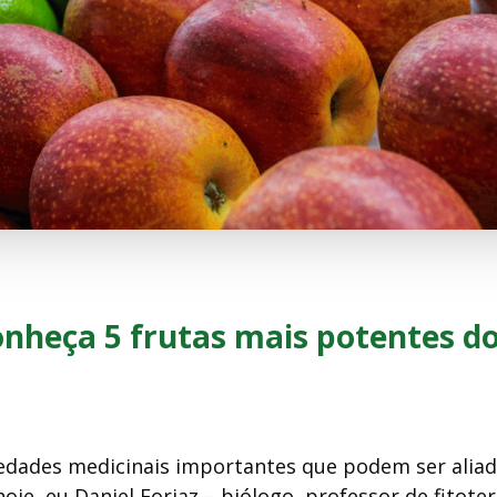
onheça 5 frutas mais potentes d
edades medicinais importantes que podem ser aliad
je, eu Daniel Forjaz – biólogo, professor de fitoter