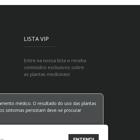
LISTA VIP
Entre na nossa lista e receba
conteúdos exclusivos sobre
as plantas medicinais!
ento médico. O resultado do uso das plantas
os sintomas persistam deve-se procurar
ENTENDI
so
.