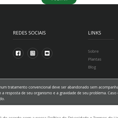
REDES SOCIAIS
LINKS
Sobre
Plantas
Blog
hum tratamento convencional deve ser abandonado sem acompanham
 a resposta de seu organismo e a gravidade de seu problema. Caso 
do.
tá de acordo com a nossa
Política de Privacidade e Termos de U