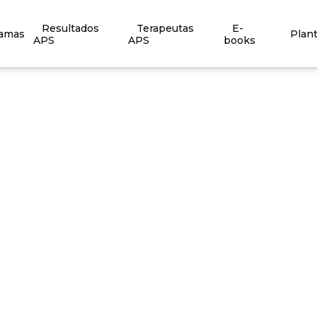
Resultados
Terapeutas
E-
ramas
Plan
APS
APS
books