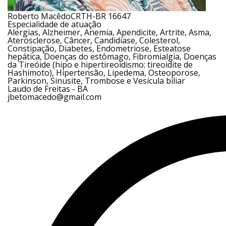
Roberto Macêdo
CRTH-BR 16647
Especialidade de atuação
Alergias, Alzheimer, Anemia, Apendicite, Artrite, Asma,
Aterosclerose, Câncer, Candidíase, Colesterol,
Constipação, Diabetes, Endometriose, Esteatose
hepática, Doenças do estômago, Fibromialgia, Doenças
da Tireóide (hipo e hipertireoidismo; tireoidite de
Hashimoto), Hipertensão, Lipedema, Osteoporose,
Parkinson, Sinusite, Trombose e Vesícula biliar
Laudo de Freitas - BA
jbetomacedo@gmail.com