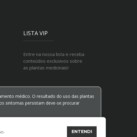
LISTA VIP
Entre na nossa lista e receba
conteúdos exclusivos sobre
as plantas medicinais!
ento médico. O resultado do uso das plantas
os sintomas persistam deve-se procurar
ENTENDI
so
.