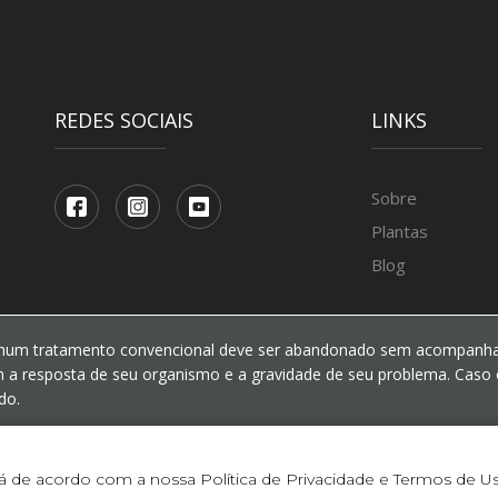
REDES SOCIAIS
LINKS
Sobre
Plantas
Blog
hum tratamento convencional deve ser abandonado sem acompanham
 a resposta de seu organismo e a gravidade de seu problema. Caso 
do.
tá de acordo com a nossa
Política de Privacidade e Termos de U