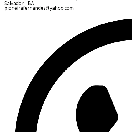
Salvador - BA
pioneirafernandez@yahoo.com